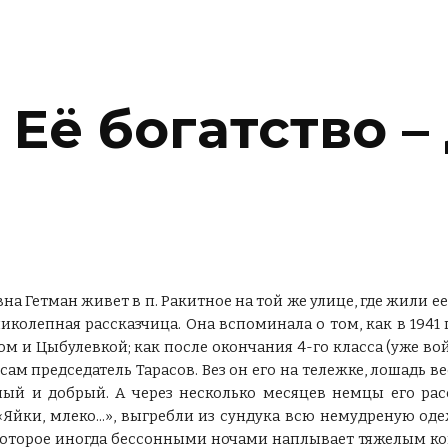
ip to main content
Skip to navigat
Её богатство –
а Гетман живет в п. Ракитное на той же улице, где жили ее
иколепная рассказчица. Она вспоминала о том, как в 194
м и Цыбулевкой; как после окончания 4-го класса (уже вой
сам председатель Тарасов. Вез он его на тележке, лошадь в
лый и добрый. А через несколько месяцев немцы его расс
Яйки, млеко...», выгребли из сундука всю немудреную од
оторое иногда бессонными ночами наплывает тяжелым кошм