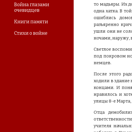
то мадьяры. Их д
Война глазами
очевидцев
одна хатка. В то
ошиблись домом
Книги памяти
разъяренно крича
ушли они не сол
Стихи о войне
ночами, наружу, 
Светлое воспомин
под покровом но
немцев.
После этого рад
ходили в здание 
концами. И поня
нравилось и хот
улицы 8-е Марта,
Отца демобилиз
ответственности
учителя начальн