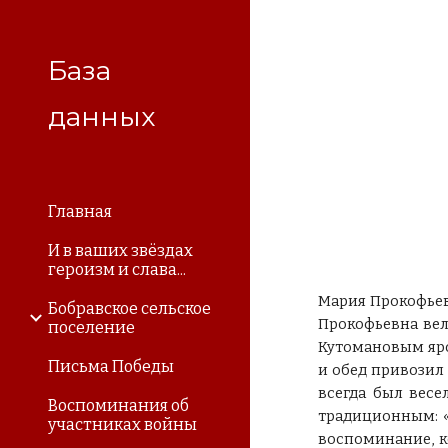
Sk
База
данных
Главная
И в ваших звёздах
героизм и слава...
Мария Прокофьевн
Бобравское сельское
Прокофьевна вел
поселение
Кутомановым яро
Письма Победы
и обед привозил 
всегда был весе
Воспоминания об
традиционным: «
участниках войны
воспоминание, к