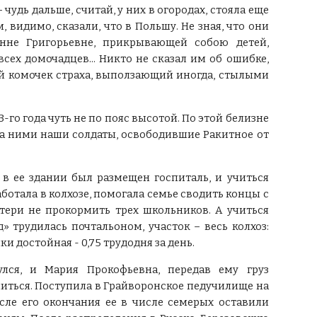
 чудь дальше, считай, у них в огородах, стояла еще
, видимо, сказали, что в Польшу. Не зная, что они
нне Григорьевне, прикрывающей собою детей,
всех домочадцев... Никто не сказал им об ошибке,
ий комочек страха, выползающий иногда, стылыми
го года чуть не по пояс высотой. По этой белизне
 за ними наши солдаты, освободившие Ракитное от
 в ее здании был размещен госпиталь, и учиться
ботала в колхозе, помогала семье сводить концы с
атери не прокормить трех школьников. А учиться
» трудилась почтальоном, участок – весь колхоз:
и достойная - 0,75 трудодня за день.
улся, и Мария Прокофьевна, передав ему груз
читься. Поступила в Грайворонское педучилище на
после его окончания ее в числе семерых оставили