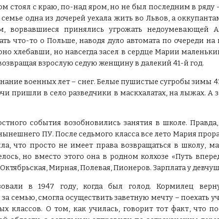
ом стоял с краю, по-над яром, но не был последним в ряду –
й семье одна из дочерей уехала жить во Львов, а оккупантам
, ворвавшиеся принялись угрожать недоумевающей А
ть что-то о Польше, наводя дуло автомата по очереди на 
оно хлебавши, но навсегда засел в сердце Марии маленьк
возвращая взрослую седую женщину в далекий 41-й год.
ание военных лет – снег. Белые пушистые сугробы зимы 43-
чи пришли в село разведчики в маскхалатах, на лыжах. А
остного события возобновились занятия в школе. Правда,
нынешнего ПУ. После седьмого класса все лето Мария прора
ла, что просто не имеет права возвращаться в школу, м
елось, но вместо этого она в родном колхозе «Путь вперед
 Октябрьская, Мирная, Полевая, Пионеров. Зарплата у девчушк
овали в 1947 году, когда был голод. Кормилец верн
 за семью, смогла осуществить заветную мечту – поехать у
ых классов. О том, как училась, говорит тот факт, что 