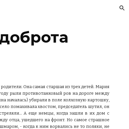
ion
 доброта
 родители. Она самая старшая из трех детей. Мария
1 году рыли противотанковый ров на дороге между
на началась) убирали в поле колхозную картошку,
есело помахивала хвостом, председатель шутил, он
треляли... А еще немцы, когда зашли в их дом с
ежду отца, ушедшего на фронт. Но самое страшное
аром, - когда к ним ворвались не то поляки, не