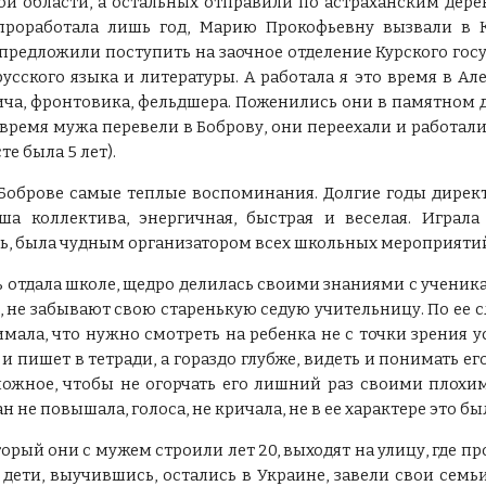
кой области, а остальных отправили по астраханским дер
 проработала лишь год, Марию Прокофьевну вызвали в 
предложили поступить на заочное отделение Курского госу
русского языка и литературы. А работала я это время в Ал
ча, фронтовика, фельдшера. Поженились они в памятном для
 время мужа перевели в Боброву, они переехали и работа
те была 5 лет).
о Боброве самые теплые воспоминания. Долгие годы дирек
ша коллектива, энергичная, быстрая и веселая. Играла
ь, была чудным организатором всех школьных мероприяти
отдала школе, щедро делилась своими знаниями с ученикам
, не забывают свою старенькую седую учительницу. По ее сл
мала, что нужно смотреть на ребенка не с точки зрения у
 и пишет в тетради, а гораздо глубже, видеть и понимать его
можное, чтобы не огорчать его лишний раз своими плохи
ан не повышала, голоса, не кричала, не в ее характере это бы
торый они с мужем строили лет 20, выходят на улицу, где п
 дети, выучившись, остались в Украине, завели свои семьи