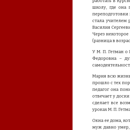
работать в Курс
школу, где она
переподготовки 
стала учителем 
Василия Сергееви
Через некоторое
(разница в возрас
У М. П. Гетман 
Федоровна – ду
самодеятельност
Мария всю жизнь 
прошло с тех пор
педагог она пони
отвечает у доски
сделает все воз
уроках М. П. Гетм
Окна ее дома, ко
муж давно умер,