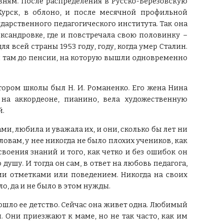
евням. После распределения в Русско-Березовскую
Курск, в облоно, и после месячной профильной
дарственного педагогического института. Так она
ександровке, где и повстречала свою половинку –
 всей страны 1953 году, году, когда умер Сталин.
ли там до пенсии, на которую вышли одновременно
тором школы был Н. И. Романенко. Его жена Нина
 на аккордеоне, пианино, вела художественную
й.
и, любила и уважала их, и они, сколько бы лет ни
овам, у нее никогда не было плохих учеников, как
своения знаний и того, как четко и без ошибок он
 душу. И тогда он сам, в ответ на любовь педагога,
ми отметками или поведением. Никогда на своих
ло, да и не было в этом нужды.
рошло ее детство. Сейчас она живет одна. Любимый
. Они приезжают к маме, но не так часто, как им