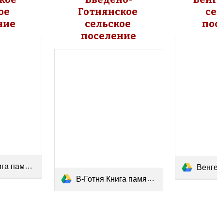
е 
Готнянское 
се
ние
сельское 
по
поселение
амяти.pdf
Венгеро
В-Готня Книга памяти.pdf