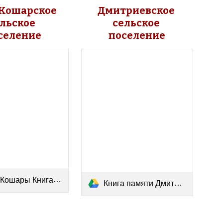
Кошарское 
Дмитриевское 
льское 
сельское 
селение
поселение
шары Книга памяти.pdf
Книга памяти Дмитриевка.pdf