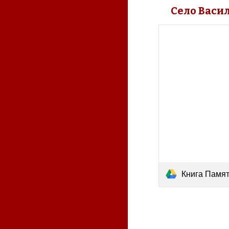
Село Васи
Книга Памяти Васи