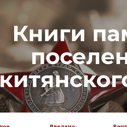
ip to main content
Skip to navigat
Книги па
поселен
китянског
кое 
Введено-
Венг