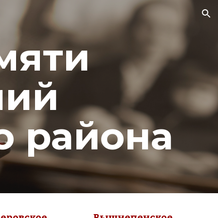
ion
мяти 
ий 
о района
еровское 
Вышнепенское 