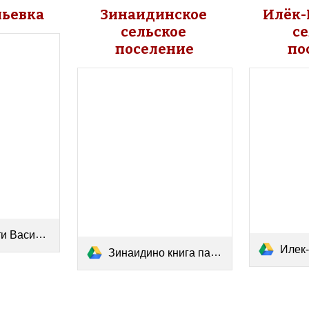
льевка
Зинаидинское 
Илёк-
сельское 
се
поселение
по
льевка.pdf
Илек-Ко
Зинаидино книга памяти.pdf