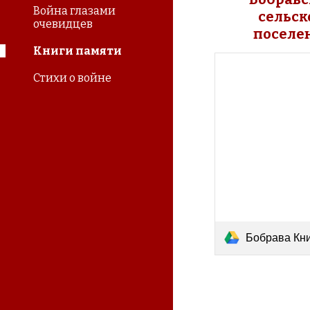
Война глазами
сельско
очевидцев
поселе
Книги памяти
Стихи о войне
Бобрава Книга п