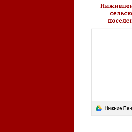
Нижнепен
сельско
поселе
Нижние Пены Книга 