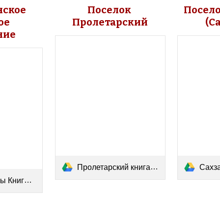
ское 
Поселок 
Посело
е 
Пролетарский
(С
ние
Пролетарский книга памяти.pdf
Сахзаво
памяти.pdf