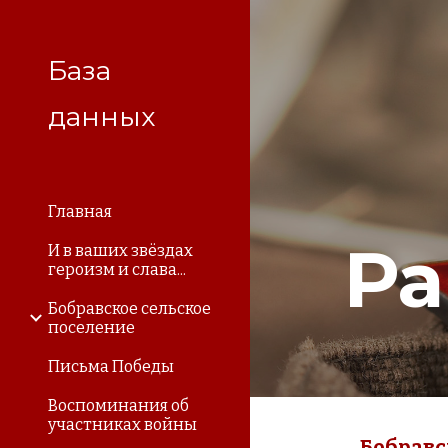
Sk
База
данных
Главная
Ра
И в ваших звёздах
героизм и слава...
Бобравское сельское
поселение
Письма Победы
Воспоминания об
участниках войны
Бобравс