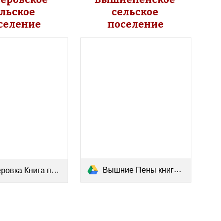
льское 
сельское 
селение
поселение
Вышние Пены книга памяти.pdf
вка Книга памяти.pdf