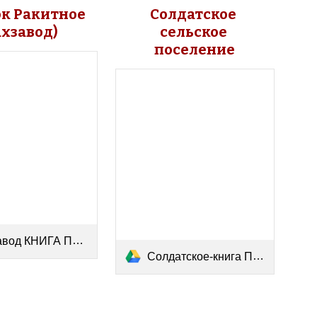
к Ракитное 
Солдатское 
ахзавод)
сельское 
поселение
д КНИГА ПАМЯТИ.pdf
Солдатское-книга Памяти.pdf