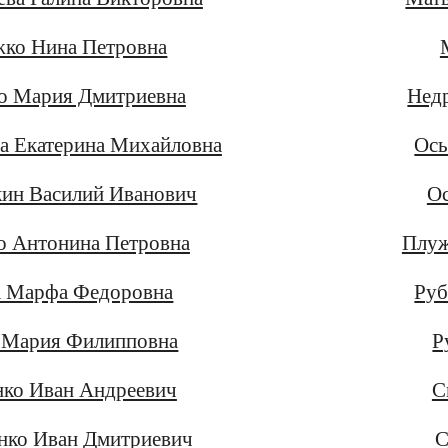
жко Нина Петровна
о Мария Дмитриевна
Нед
а Екатерина Михайловна
Ось
кин Василий Иванович
Ос
о Антонина Петровна
Плуж
а Марфа Федоровна
Руб
а Мария Филипповна
Р
нко Иван Андреевич
С
нко Иван Дмитриевич
С