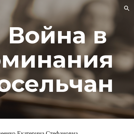
ion
Война в 
оминания
осельчан
еенко Екатерина Стефановна