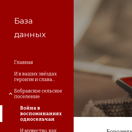
Sk
База
данных
Главная
И в ваших звёздах
героизм и слава...
Бобравское сельское
поселение
Война в
воспоминаниях
односельчан
И мужество, как
Борозенц