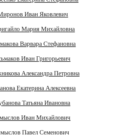
Миронов Иван Яковлевич
ригайло Мария Михайловна
макова Варвара Стефановна
ьмаков Иван Григорьевич
никова Александра Петровна
анова Екатерина Алексеевна
убанова Татьяна Ивановна
мыслов Иван Михайлович
мыслов Павел Семенович