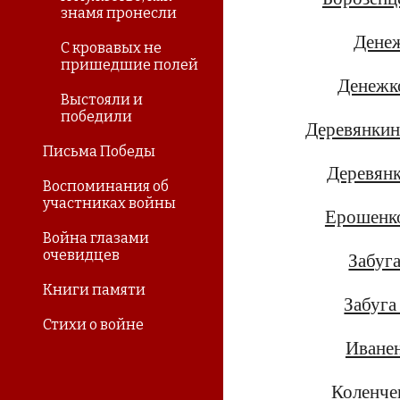
знамя пронесли
Дене
С кровавых не
пришедшие полей
Денежк
Выстояли и
победили
Деревянкин
Письма Победы
Деревян
Воспоминания об
участниках войны
Ерошенк
Война глазами
очевидцев
Забуг
Книги памяти
Забуг
Стихи о войне
Иване
Коленче