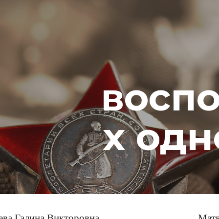
ip to main content
Skip to navigat
восп
х одн
ева Галина Викторовна
Матв